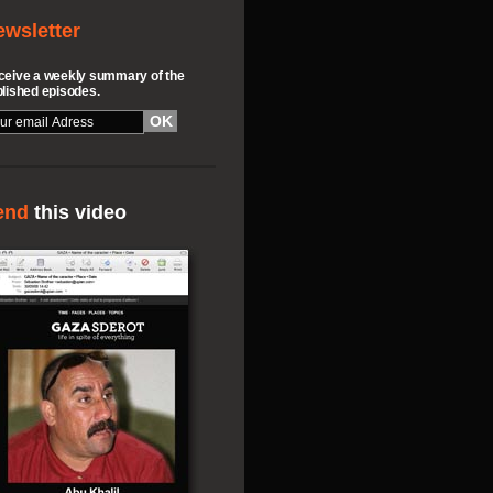
ewsletter
eive a weekly summary of the
lished episodes.
end
this video