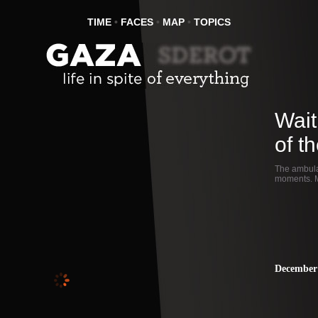
TIME
•
FACES
•
MAP
•
TOPICS
Wait
of t
The ambula
moments. 
December 