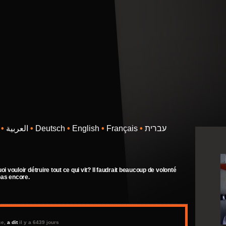
עברית
•
Français
•
English
•
Deutsch
•
العربية
•
oi vouloir détruire tout ce qui vit? Il faudrait beaucoup de volonté
 pas encore.
ce,
a dit
il y a 6439 jours