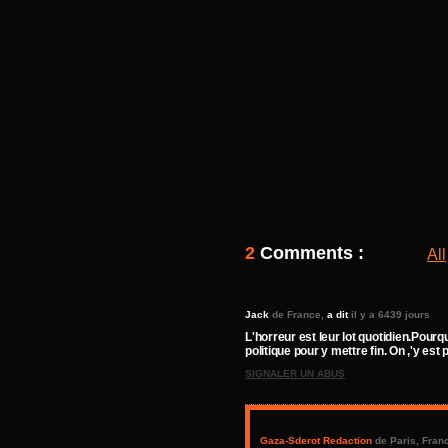
2
Comments :
All
Jack
de France,
a dit
il y a 6439 jours
L'horreur est leur lot quotidien.Pourqu
politique pour y mettre fin. On ,'y est
SIGNALER UN ABUS
Gaza-Sderot Redaction
de Paris, Fran