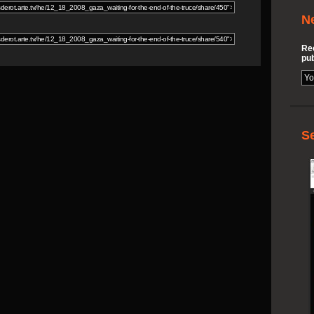
N
Rec
pub
S