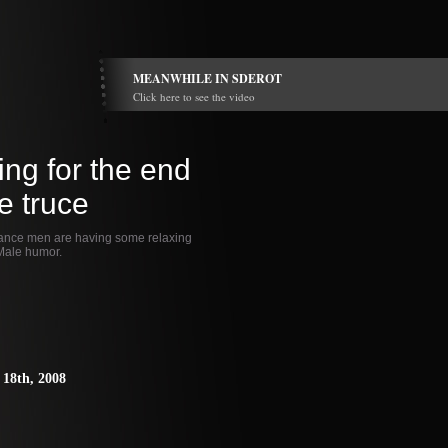
MEANWHILE IN SDEROT
Click here to see the video
ing for the end
he truce
nce men are having some relaxing
Male humor.
18th, 2008