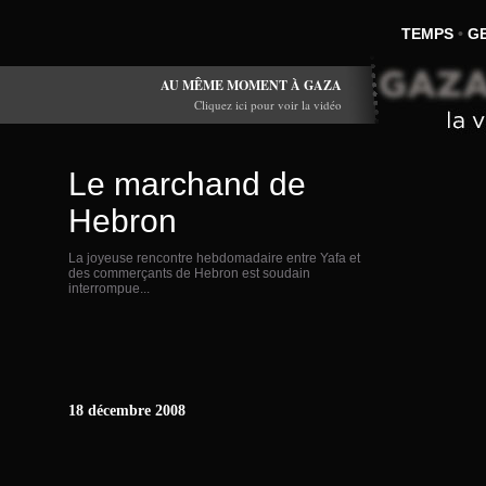
TEMPS
•
G
AU MÊME MOMENT À GAZA
Cliquez ici pour voir la vidéo
Le marchand de
Hebron
La joyeuse rencontre hebdomadaire entre Yafa et
des commerçants de Hebron est soudain
interrompue...
18 décembre 2008